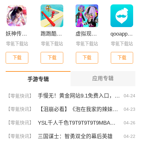
妖神传GM版
跑跑酷闯关(Fun Race 3D)
虚拟现实生活模拟器
qooapp安卓版
零氪下载站
零氪下载站
零氪下载站
零氪下载站
下载
下载
下载
下载
应用专辑
手游专辑
手慢无！黄金网站9.1免费入口，揭秘这波稳了的福利！
【零氪快讯】
04-24
【泪崩必看】《泡在我家的辣妹》第二季：竟然藏了这些超感人细节！
【零氪快讯】
04-23
YSL千人千色T9T9T9T9T9MBA！揭秘背后的设计秘密，难怪网友都在疯传！
【零氪快讯】
04-26
三国谋士：智勇双全的幕后英雄
【零氪快讯】
04-22