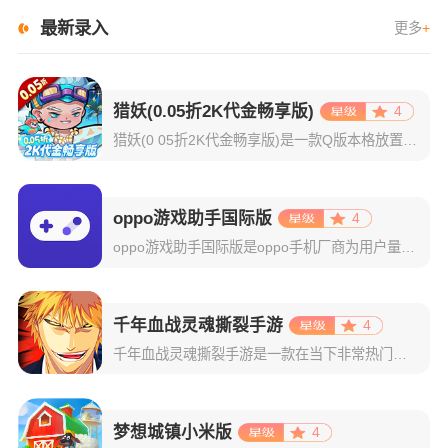
最新录入
更多
+
猎妖(0.05折2K代金畅享版)
4
猎妖(0 05折2K代金畅享版)是一款Q版本格放置玩法手游，既有乐趣推图，挂机后也有丰厚收益，轻松放置，佛系游戏；多位不同职业和技能的英雄登场，组建和培养阵容有一定策略性；有多种偏单机的玩法，探索迷宫
oppo游戏助手国际版
4
oppo游戏助手国际版是oppo手机厂商为用户量身打造的一款游戏性能优化工具。其将你设备中的所有游戏自动集中分类，轻松实现一键启动与集中管理，彻底告别混乱桌面和频繁切换的烦恼。在游戏开启的那一刻，系统
千年血战灵魂撕裂手游
4
千年血战灵魂撕裂手游是一款在当下非常热门的二次元动作格斗游戏，取材自日本人气动漫死神BLEACH，配合高还原度的人设和游戏场景，为玩家呈现出一个真实完整的死神世界。而且里面的操作玩法更是特别的适应于我
梦想城镇小米版
4