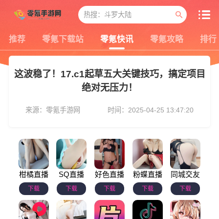
推荐
零氪下载站
零氪快讯
零氪攻略
排行
这波稳了！17.c1起草五大关键技巧，搞定项目
绝对无压力！
来源：零氪手游网
时间：2025-04-25 13:47:20
柑橘直播
SQ直播
好色直播
粉蝶直播
同城交友
下载
下载
下载
下载
下载