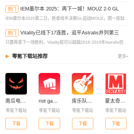
IEM墨尔本 2025：再下一城！MOUZ 2-0 GL
热门
IEM墨尔本2025第二日，胜者组半决赛GL迎战MOUZ。图一炼狱小镇，小吉米的爆炸火力加持兜底能力，成功拿下对手选图。来到核子危机，神REZ上线先拿赛点，加时赛中的老鼠一扫颓势击败对手。IEM 墨尔
Vitality已线下17连胜，追平Astralis并列第三
热门
只要再拿下一场胜利，Vitality就可以超越2018-2019年Astralis创下的线下连胜记录。在昨天进行的IEM 墨尔本站首日的比赛中，Vitality战队2-0战胜了澳洲本土队伍FlyQue
零氪下载站推荐
更多
+
南瓜电影app下载
riot games拳头游戏官方app
库乐队app官方版下载
蒙太奇影视2025最新版本下载
零氪下载站
零氪下载站
零氪下载站
零氪下载站
下载
下载
下载
下载