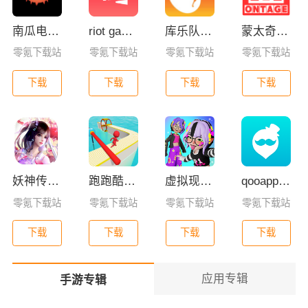
南瓜电影app下载
riot games拳头游戏官方app
库乐队app官方版下载
蒙太奇影视2025最新版本下载
零氪下载站
零氪下载站
零氪下载站
零氪下载站
下载
下载
下载
下载
妖神传GM版
跑跑酷闯关(Fun Race 3D)
虚拟现实生活模拟器
qooapp安卓版
零氪下载站
零氪下载站
零氪下载站
零氪下载站
下载
下载
下载
下载
应用专辑
手游专辑