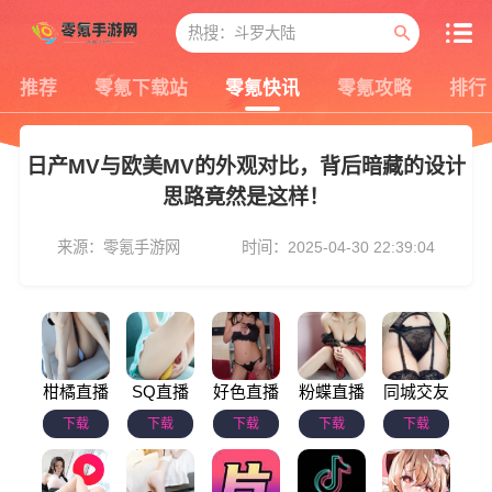
推荐
零氪下载站
零氪快讯
零氪攻略
排行
日产MV与欧美MV的外观对比，背后暗藏的设计
思路竟然是这样！
来源：零氪手游网
时间：2025-04-30 22:39:04
柑橘直播
SQ直播
好色直播
粉蝶直播
同城交友
下载
下载
下载
下载
下载