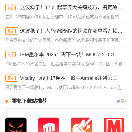
这波稳了！17.c1起草五大关键技巧，搞定项目绝对无压力！
热门
在如今的内容创作和项目管理中，17 c1起草已成为不可忽视的一项技能，尤其是对于那些从事高效工作的专业人士来说。掌握17 c1起草的核心技巧，不仅能够帮助你提升工作效率，还能让你在各种项目中脱颖而出。
这波稳了！人马杂配MV的视频在哪里看？揭秘背后藏不住的神秘宝藏！
热门
随着网络文化的飞速发展，各种新颖的MV和影视作品不断涌现，其中不乏一些引起广泛讨论和疯狂追捧的作品。最近，人马杂配这一MV成为了不少网友热议的焦点，它的独特风格、奇特的剪辑方式和鲜明的情感表达让人一时
IEM墨尔本 2025：再下一城！MOUZ 2-0 GL
热门
IEM墨尔本2025第二日，胜者组半决赛GL迎战MOUZ。图一炼狱小镇，小吉米的爆炸火力加持兜底能力，成功拿下对手选图。来到核子危机，神REZ上线先拿赛点，加时赛中的老鼠一扫颓势击败对手。IEM 墨尔
Vitality已线下17连胜，追平Astralis并列第三
热门
只要再拿下一场胜利，Vitality就可以超越2018-2019年Astralis创下的线下连胜记录。在昨天进行的IEM 墨尔本站首日的比赛中，Vitality战队2-0战胜了澳洲本土队伍FlyQue
零氪下载站推荐
更多
+