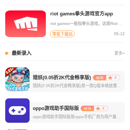
riot games拳头游戏官方app
riot games一般指拳头游戏，这是Riot Games游戏公司的官方配套软件，主要服务于其旗下的各种游戏，包括英雄联盟端游、英雄联盟手游、云顶之弈和符文大地传说等等，是你发现新体验、了解重大更新
05-12
零氪下载站
最新录入
更多
+
猎妖(0.05折2K代金畅享版)
4
猎妖(0 05折2K代金畅享版)是一款Q版本格放置玩法手游，既有乐趣推图，挂机后也有丰厚收益，轻松放置，佛系游戏；多位不同职业和技能的英雄登场，组建和培养阵容有一定策略性；有多种偏单机的玩法，探索迷宫
oppo游戏助手国际版
4
oppo游戏助手国际版是oppo手机厂商为用户量身打造的一款游戏性能优化工具。其将你设备中的所有游戏自动集中分类，轻松实现一键启动与集中管理，彻底告别混乱桌面和频繁切换的烦恼。在游戏开启的那一刻，系统