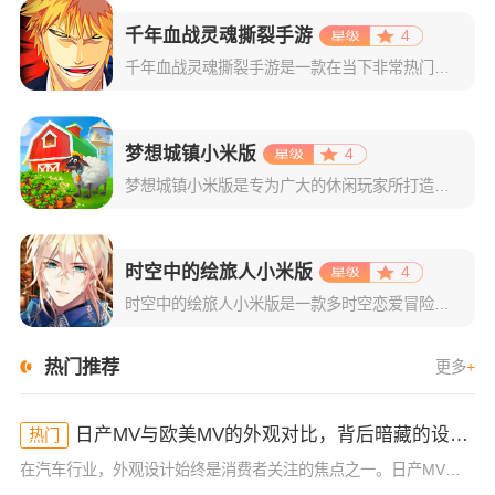
千年血战灵魂撕裂手游
4
千年血战灵魂撕裂手游是一款在当下非常热门的二次元动作格斗游戏，取材自日本人气动漫死神BLEACH，配合高还原度的人设和游戏场景，为玩家呈现出一个真实完整的死神世界。而且里面的操作玩法更是特别的适应于我
梦想城镇小米版
4
梦想城镇小米版是专为广大的休闲玩家所打造的一款小镇经营类游戏，该版本支持玩家使用小米账号一键登录，登录成功后即可领取海量专属礼包。游戏玩法自由，每一位玩家都将在这里体验到不一样的感觉！梦想城镇游戏以经
时空中的绘旅人小米版
4
时空中的绘旅人小米版是一款多时空恋爱冒险类手游，主要是以二次元风格为主，采用了精致且拥有日系风格的游戏画面。游戏集结了剧情恋爱的玩法+传统的卡牌收集，再结合上精彩的游戏剧情，绝对可以给玩家们最为舒适的
热门推荐
更多
+
日产MV与欧美MV的外观对比，背后暗藏的设计思路竟然是这样！
热门
在汽车行业，外观设计始终是消费者关注的焦点之一。日产MV（Microvan）与欧美市场的微型车，虽然功能和定位相似，但它们的外观设计却有着鲜明的区别。很多人可能已经注意到，日产MV的造型与欧美MV在细